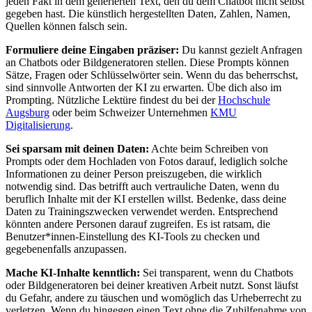
jeden Fakt in dem generierten Text, den du dem Chatbot nicht selbst
gegeben hast. Die künstlich hergestellten Daten, Zahlen, Namen,
Quellen können falsch sein.
Formuliere deine Eingaben präziser:
Du kannst gezielt Anfragen
an Chatbots oder Bildgeneratoren stellen. Diese Prompts können
Sätze, Fragen oder Schlüsselwörter sein. Wenn du das beherrschst,
sind sinnvolle Antworten der KI zu erwarten. Übe dich also im
Prompting. Nützliche Lektüre findest du bei der
Hochschule
Augsburg
oder beim Schweizer Unternehmen
KMU
Digitalisierung
.
Sei sparsam mit deinen Daten:
Achte beim Schreiben von
Prompts oder dem Hochladen von Fotos darauf, lediglich solche
Informationen zu deiner Person preiszugeben, die wirklich
notwendig sind. Das betrifft auch vertrauliche Daten, wenn du
beruflich Inhalte mit der KI erstellen willst. Bedenke, dass deine
Daten zu Trainingszwecken verwendet werden. Entsprechend
könnten andere Personen darauf zugreifen. Es ist ratsam, die
Benutzer*innen-Einstellung des KI-Tools zu checken und
gegebenenfalls anzupassen.
Mache KI-Inhalte kenntlich:
Sei transparent, wenn du Chatbots
oder Bildgeneratoren bei deiner kreativen Arbeit nutzt. Sonst läufst
du Gefahr, andere zu täuschen und womöglich das Urheberrecht zu
verletzen. Wenn du hingegen einen Text ohne die Zuhilfenahme von