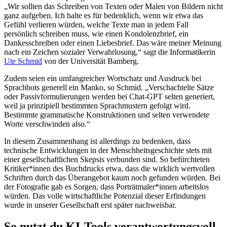
„Wir sollten das Schreiben von Texten oder Malen von Bildern nicht
ganz aufgeben. Ich halte es für bedenklich, wenn wir etwa das
Gefühl verlieren würden, welche Texte man in jedem Fall
persönlich schreiben muss, wie einen Kondolenzbrief, ein
Dankesschreiben oder einen Liebesbrief. Das wäre meiner Meinung
nach ein Zeichen sozialer Verwahrlosung,“ sagt die Informatikerin
Ute Schmid
von der Universität Bamberg.
Zudem seien ein umfangreicher Wortschatz und Ausdruck bei
Sprachbots generell ein Manko, so Schmid. „Verschachtelte Sätze
oder Passivformulierungen werden bei Chat-GPT selten generiert,
weil ja prinzipiell bestimmten Sprachmustern gefolgt wird.
Bestimmte grammatische Konstruktionen und selten verwendete
Worte verschwinden also.“
In diesem Zusammenhang ist allerdings zu bedenken, dass
technische Entwicklungen in der Menschheitsgeschichte stets mit
einer gesellschaftlichen Skepsis verbunden sind. So befürchteten
Kritiker*innen des Buchdrucks etwa, dass die wirklich wertvollen
Schriften durch das Überangebot kaum noch gefunden würden. Bei
der Fotografie gab es Sorgen, dass Porträtmaler*innen arbeitslos
würden. Das volle wirtschaftliche Potenzial dieser Erfindungen
wurde in unserer Gesellschaft erst später nachweisbar.
So nutzt du KI-Tools verantwortungsvoll