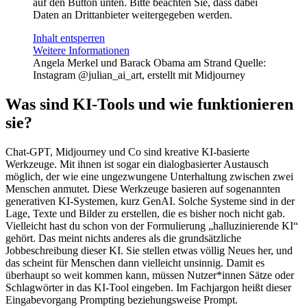
auf den Button unten. Bitte beachten Sie, dass dabei
Daten an Drittanbieter weitergegeben werden.
Inhalt entsperren
Weitere Informationen
Angela Merkel und Barack Obama am Strand
Quelle:
Instagram @julian_ai_art, erstellt mit Midjourney
Was sind KI-Tools und wie funktionieren
sie?
Chat-GPT, Midjourney und Co sind kreative KI-basierte
Werkzeuge. Mit ihnen ist sogar ein dialogbasierter Austausch
möglich, der wie eine ungezwungene Unterhaltung zwischen zwei
Menschen anmutet. Diese Werkzeuge basieren auf sogenannten
generativen KI-Systemen, kurz GenAI. Solche Systeme sind in der
Lage, Texte und Bilder zu erstellen, die es bisher noch nicht gab.
Vielleicht hast du schon von der Formulierung „halluzinierende KI“
gehört. Das meint nichts anderes als die grundsätzliche
Jobbeschreibung dieser KI. Sie stellen etwas völlig Neues her, und
das scheint für Menschen dann vielleicht unsinnig. Damit es
überhaupt so weit kommen kann, müssen Nutzer*innen Sätze oder
Schlagwörter in das KI-Tool eingeben. Im Fachjargon heißt dieser
Eingabevorgang Prompting beziehungsweise Prompt.