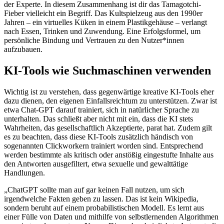
der Experte. In diesem Zusammenhang ist dir das Tamagotchi-
Fieber vielleicht ein Begriff. Das Kultspielzeug aus den 1990er
Jahren – ein virtuelles Küken in einem Plastikgehäuse – verlangt
nach Essen, Trinken und Zuwendung. Eine Erfolgsformel, um
persönliche Bindung und Vertrauen zu den Nutzer*innen
aufzubauen.
KI-Tools wie Suchmaschinen verwenden
Wichtig ist zu verstehen, dass gegenwärtige kreative KI-Tools eher
dazu dienen, den eigenen Einfallsreichtum zu unterstützen. Zwar ist
etwa Chat-GPT darauf trainiert, sich in natürlicher Sprache zu
unterhalten. Das schließt aber nicht mit ein, dass die KI stets
Wahrheiten, das gesellschaftlich Akzeptierte, parat hat. Zudem gilt
es zu beachten, dass diese KI-Tools zusätzlich händisch von
sogenannten Clickworkern trainiert worden sind. Entsprechend
werden bestimmte als kritisch oder anstößig eingestufte Inhalte aus
den Antworten ausgefiltert, etwa sexuelle und gewalttätige
Handlungen.
„ChatGPT sollte man auf gar keinen Fall nutzen, um sich
irgendwelche Fakten geben zu lassen. Das ist kein Wikipedia,
sondern beruht auf einem probabilistischen Modell. Es lernt aus
einer Fülle von Daten und mithilfe von selbstlernenden Algorithmen