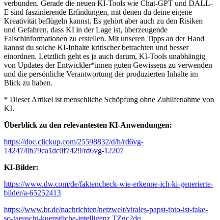
verbunden. Gerade die neuen KI-Tools wie Chat-GPT und DALL-
E sind faszinierende Erfindungen, mit denen du deine eigene
Kreativität beflügeln kannst. Es gehört aber auch zu den Risiken
und Gefahren, dass KI in der Lage ist, überzeugende
Falschinformationen zu erstellen. Mit unseren Tipps an der Hand
kannst du solche KI-Inhalte kritischer betrachten und besser
einordnen. Letztlich geht es ja auch darum, KI-Tools unabhängig
von Updates der Entwickler*innen guten Gewissens zu verwenden
und die persönliche Verantwortung der produzierten Inhalte im
Blick zu haben.
* Dieser Artikel ist menschliche Schöpfung ohne Zuhilfenahme von
KI.
Überblick zu den relevantesten KI-Anwendungen:
https://doc.clickup.com/25598832/d/h/rd6vg-
14247/0b79ca1dc0f7429/rd6vg-12207
KI-Bilder:
https://www.dw.com/de/faktencheck-wie-erkenne-ich-ki-generierte-
bilder/a-65252413
https://www.br.de/nachrichten/netzwelt/virales-papst-foto-ist-fake-
so-taeuscht-kuenstliche-intelligenz,TZgc2dq