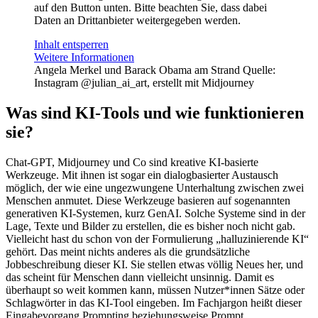
auf den Button unten. Bitte beachten Sie, dass dabei
Daten an Drittanbieter weitergegeben werden.
Inhalt entsperren
Weitere Informationen
Angela Merkel und Barack Obama am Strand
Quelle:
Instagram @julian_ai_art, erstellt mit Midjourney
Was sind KI-Tools und wie funktionieren
sie?
Chat-GPT, Midjourney und Co sind kreative KI-basierte
Werkzeuge. Mit ihnen ist sogar ein dialogbasierter Austausch
möglich, der wie eine ungezwungene Unterhaltung zwischen zwei
Menschen anmutet. Diese Werkzeuge basieren auf sogenannten
generativen KI-Systemen, kurz GenAI. Solche Systeme sind in der
Lage, Texte und Bilder zu erstellen, die es bisher noch nicht gab.
Vielleicht hast du schon von der Formulierung „halluzinierende KI“
gehört. Das meint nichts anderes als die grundsätzliche
Jobbeschreibung dieser KI. Sie stellen etwas völlig Neues her, und
das scheint für Menschen dann vielleicht unsinnig. Damit es
überhaupt so weit kommen kann, müssen Nutzer*innen Sätze oder
Schlagwörter in das KI-Tool eingeben. Im Fachjargon heißt dieser
Eingabevorgang Prompting beziehungsweise Prompt.